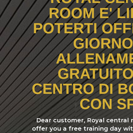
ROOM E' LI
POTERTI OFF
GIORNO
ALLENAM
GRATUITO
CENTRO DI 
CON S
Dear customer, Royal central 
offer you a free training day wi