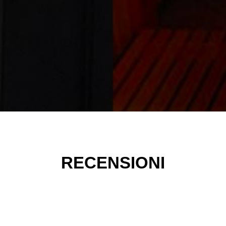
RECENSIONI
what else? Ambiente amichevole ed accogliente, grande prof
dimensioni giuste per farti sentire sempre a tuo agio! "