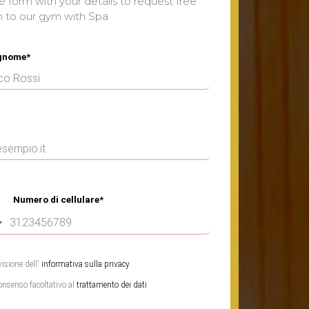
he form with your details to request free
n to our gym with Spa
gnome*
Numero di cellulare*
isione dell'
informativa sulla privacy
consenso facoltativo al
trattamento dei dati