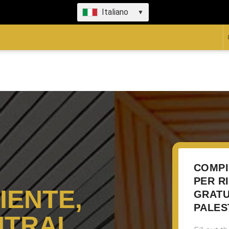
Italiano
▼
COMPI
PER R
IENTE,
GRATU
PALES
NTRAL