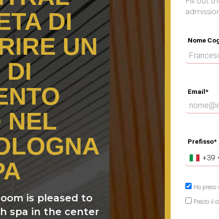
Fill out t
admissio
ETA DI
RIRE UN
Nome Co
 DI
ENTO
Email*
 NEL
BOLOGNA
Prefisso*
+39
PA
Ho preso v
room is pleased to
Presto il 
th spa in the center