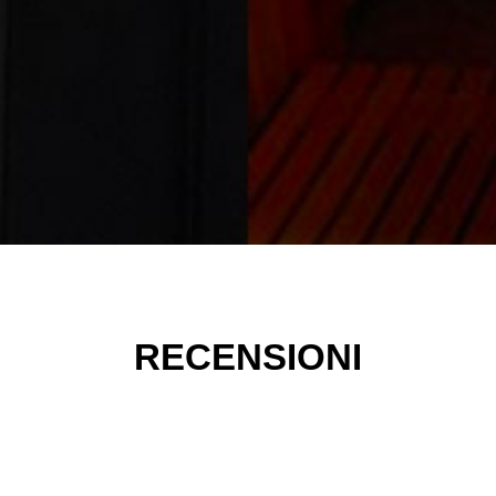
RECENSIONI
what else? Ambiente amichevole ed accogliente, grande prof
dimensioni giuste per farti sentire sempre a tuo agio! "