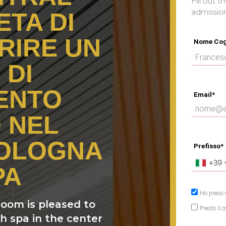
Fill out t
admissio
ETA DI
RIRE UN
Nome Co
 DI
ENTO
Email*
 NEL
BOLOGNA
Prefisso*
+39
PA
Ho preso v
room is pleased to
Presto il 
th spa in the center