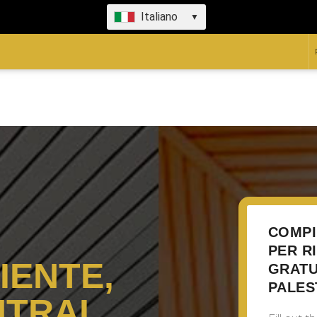
Italiano
▼
COMPI
PER R
IENTE,
GRATU
PALES
NTRAL