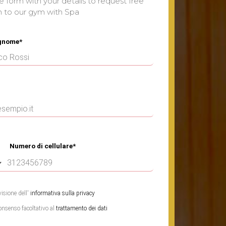
he form with your details to request free
n to our gym with Spa
gnome*
Numero di cellulare*
isione dell'
informativa sulla privacy
consenso facoltativo al
trattamento dei dati