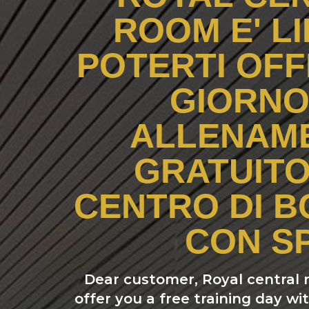
ROOM E' LI
POTERTI OFF
GIORNO
ALLENAM
GRATUITO
CENTRO DI 
CON S
Dear customer, Royal central 
offer you a free training day wi